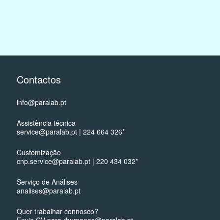
Contactos
info@paralab.pt
Assistência técnica
service@paralab.pt | 224 664 326*
Customização
cnp.service@paralab.pt | 220 434 032*
Serviço de Análises
analises@paralab.pt
Quer trabalhar connosco?
Envie CV para rhumanos@paralab.pt