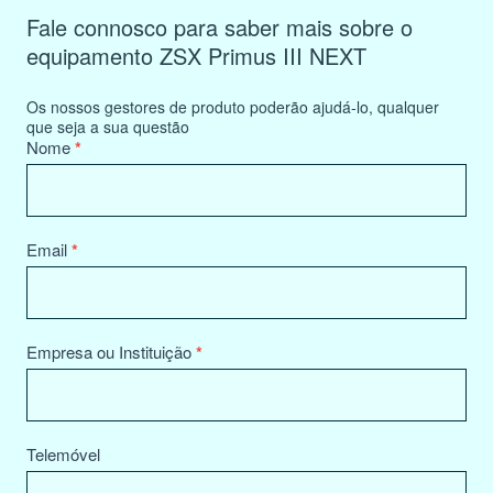
Fale connosco para saber mais sobre o
equipamento ZSX Primus III NEXT
Os nossos gestores de produto poderão ajudá-lo, qualquer
que seja a sua questão
Product
Nome
*
Information
Request
Email
*
Empresa ou Instituição
*
Telemóvel