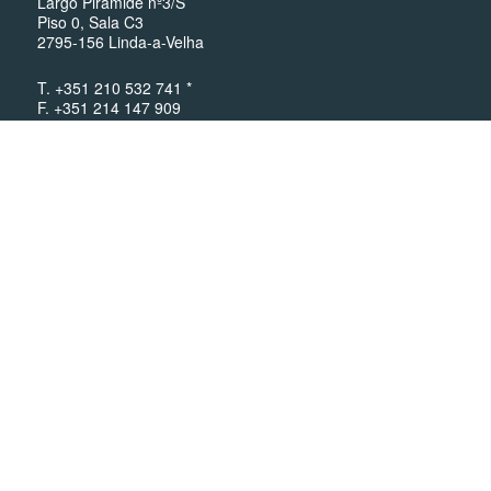
Largo Pirâmide nº3/S
Piso 0, Sala C3
2795-156 Linda-a-Velha
T. +351 210 532 741 *
F. +351 214 147 909
info@paralab.pt
*chamada para a rede fixa nacional
Google Maps
Acompanhe-nos:
© Paralab 2026. Todos os direitos reservados. Para informações da
empresa e outros assuntos legais, veja a nossa
Página Legal
.
Estamos a usar cookies. Aqui está a nossa
Política de Privacidade
.