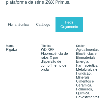
plataforma da série ZSX Primus.
Pedir
Ficha técnica
Catálogo
Orçamento
Marca
Técnica
Sector
Rigaku
WD XRF -
Agroalimentar
Fluorescência de
Biociências e
raios-X por
Biomateriais
dispersão de
Energia
comprimento de
Farmacêutica
onda
Metalúrgica e
Fundição
Minerais,
Cimentos e
Cerâmica
Polímeros
Química
Revestimentos