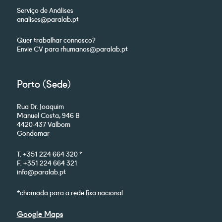
Serviço de Análises
analises@paralab.pt
Quer trabalhar connosco?
Envie CV para rhumanos@paralab.pt
Porto (Sede)
Rua Dr. Joaquim
Manuel Costa, 946 B
4420-437 Valbom
Gondomar
T. +351 224 664 320 *
F. +351 224 664 321
info@paralab.pt
*chamada para a rede fixa nacional
Google Maps