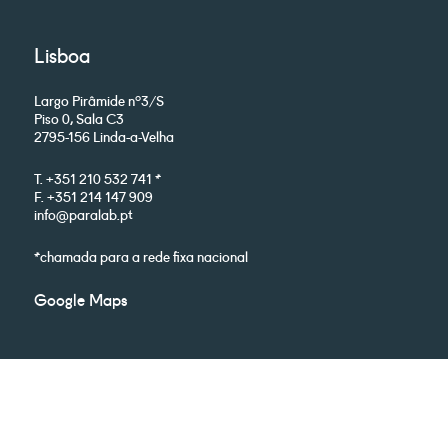
Lisboa
Largo Pirâmide nº3/S
Piso 0, Sala C3
2795-156 Linda-a-Velha
T. +351 210 532 741 *
F. +351 214 147 909
info@paralab.pt
*chamada para a rede fixa nacional
Google Maps
Acompanhe-nos: