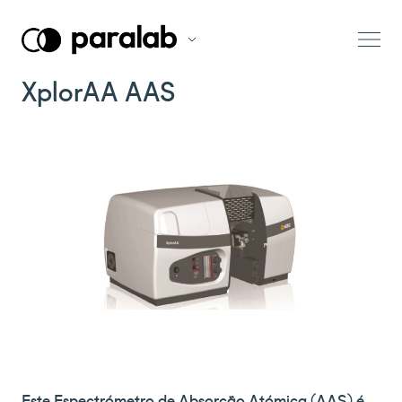
XplorAA AAS
Este Espectrómetro de Absorção Atómica (AAS) é