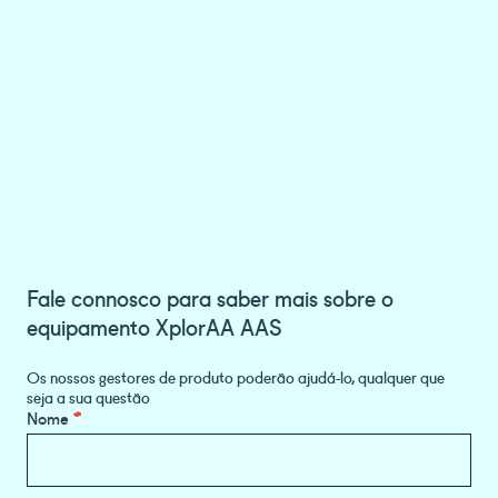
Fale connosco para saber mais sobre o
equipamento XplorAA AAS
Os nossos gestores de produto poderão ajudá-lo, qualquer que
seja a sua questão
Product
Nome
*
Information
Request