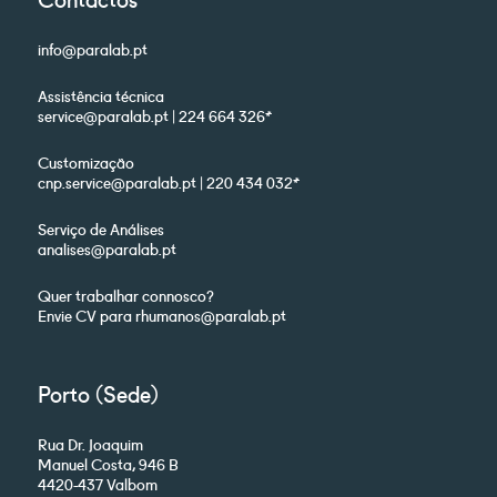
info@paralab.pt
Assistência técnica
service@paralab.pt | 224 664 326*
Customização
cnp.service@paralab.pt | 220 434 032*
Serviço de Análises
analises@paralab.pt
Quer trabalhar connosco?
Envie CV para rhumanos@paralab.pt
Porto (Sede)
Rua Dr. Joaquim
Manuel Costa, 946 B
4420-437 Valbom