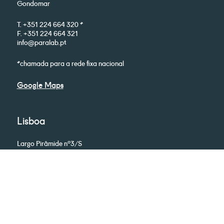
Gondomar
T. +351 224 664 320 *
F. +351 224 664 321
info@paralab.pt
*chamada para a rede fixa nacional
Google Maps
Lisboa
Largo Pirâmide nº3/S
Piso 0, Sala C3
2795-156 Linda-a-Velha
T. +351 210 532 741 *
F. +351 214 147 909
info@paralab.pt
*chamada para a rede fixa nacional