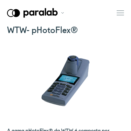
WTW- pHotoFlex®
A gama pHotoFlex® da WTW é composta por