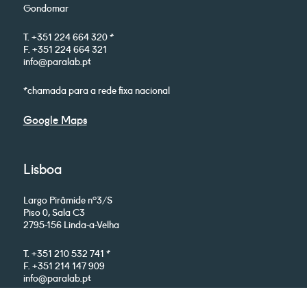
Gondomar
T. +351 224 664 320 *
F. +351 224 664 321
info@paralab.pt
*chamada para a rede fixa nacional
Google Maps
Lisboa
Largo Pirâmide nº3/S
Piso 0, Sala C3
2795-156 Linda-a-Velha
T. +351 210 532 741 *
F. +351 214 147 909
info@paralab.pt
*chamada para a rede fixa nacional