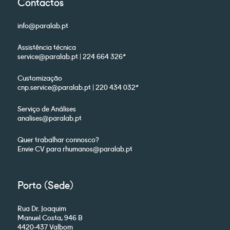
Contactos
info@paralab.pt
Assistência técnica
service@paralab.pt | 224 664 326*
Customização
cnp.service@paralab.pt | 220 434 032*
Serviço de Análises
analises@paralab.pt
Quer trabalhar connosco?
Envie CV para rhumanos@paralab.pt
Porto (Sede)
Rua Dr. Joaquim
Manuel Costa, 946 B
4420-437 Valbom