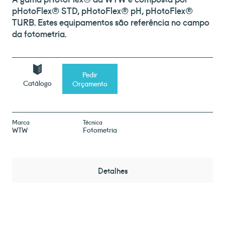
pHotoFlex® STD, pHotoFlex® pH, pHotoFlex®
TURB. Estes equipamentos são referência no campo
da fotometria.
Pedir
Catálogo
Orçamento
Marca
Técnica
WTW
Fotometria
Detalhes