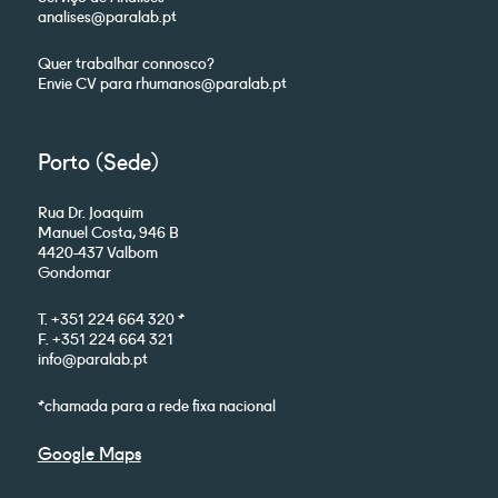
analises@paralab.pt
Quer trabalhar connosco?
Envie CV para rhumanos@paralab.pt
Porto (Sede)
Rua Dr. Joaquim
Manuel Costa, 946 B
4420-437 Valbom
Gondomar
T. +351 224 664 320 *
F. +351 224 664 321
info@paralab.pt
*chamada para a rede fixa nacional
Google Maps