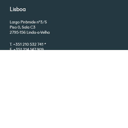
Lisboa
Largo Pirâmide nº3/S
Piso 0, Sala C3
2795-156 Linda-a-Velha
T. +351 210 532 741 *
F. +351 214 147 909
info@paralab.pt
*chamada para a rede fixa nacional
Google Maps
Acompanhe-nos: