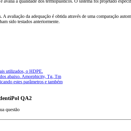
e avalia a qualidade dos termoplásticos. O sistema foi projetado especi
s. A avaliação da adequação é obtida através de uma comparação autom
ham sido testados anteriormente.
ais utilizados, o HDPE.
rados abaixo. Amorphicity, Tg, Tm
licando estes parâmetros e também
identiPol QA2
sua questão