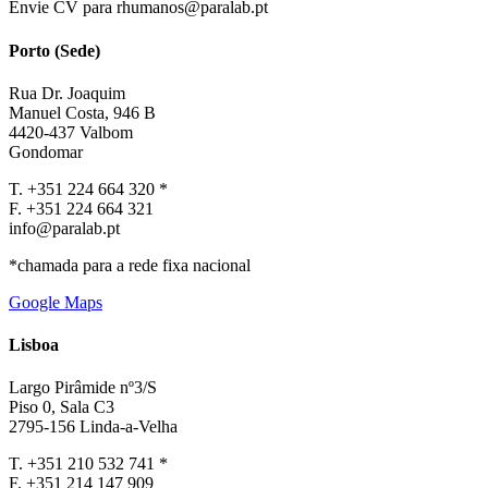
Envie CV para rhumanos@paralab.pt
Porto (Sede)
Rua Dr. Joaquim
Manuel Costa, 946 B
4420-437 Valbom
Gondomar
T. +351 224 664 320 *
F. +351 224 664 321
info@paralab.pt
*chamada para a rede fixa nacional
Google Maps
Lisboa
Largo Pirâmide nº3/S
Piso 0, Sala C3
2795-156 Linda-a-Velha
T. +351 210 532 741 *
F. +351 214 147 909