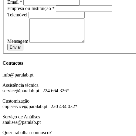
Email
*
Empresa ou Instituição
*
Telemóvel
Mensagem
Enviar
Contactos
info@paralab.pt
Assistência técnica
service@paralab.pt | 224 664 326*
Customização
cnp.service@paralab.pt | 220 434 032*
Serviço de Análises
analises@paralab.pt
Quer trabalhar connosco?