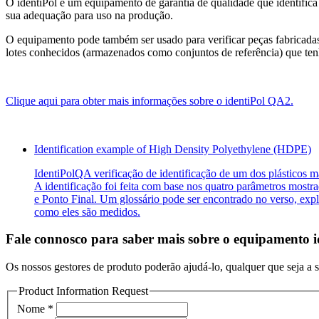
O identiPol é um equipamento de garantia de qualidade que identifica 
sua adequação para uso na produção.
O equipamento pode também ser usado para verificar peças fabricada
lotes conhecidos (armazenados como conjuntos de referência) que ten
Clique aqui para obter mais informações sobre o identiPol QA2.
Identification example of High Density Polyethylene (HDPE)
IdentiPolQA verificação de identificação de um dos plásticos m
A identificação foi feita com base nos quatro parâmetros most
e Ponto Final. Um glossário pode ser encontrado no verso, exp
como eles são medidos.
Fale connosco para saber mais sobre o equipamento 
Os nossos gestores de produto poderão ajudá-lo, qualquer que seja a 
Product Information Request
Nome
*