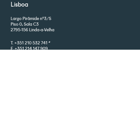
Lisboa
Largo Pirâmide nº3/S
Piso 0, Sala C3
2795-156 Linda-a-Velha
T. +351 210 532 741 *
F. +351 214 147 909
info@paralab.pt
*chamada para a rede fixa nacional
Google Maps
Acompanhe-nos:
© Paralab 2026. Todos os direitos reservados. Para informações da