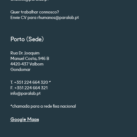
Quer trabalhar connosco?
Envie CV para rhumanos@paralab.pt
Porto (Sede)
Rua Dr. Joaquim
Manuel Costa, 946 B
4420-437 Valbom
Gondomar
T. +351 224 664 320 *
F. +351 224 664 321
info@paralab.pt
*chamada para a rede fixa nacional
Google Maps