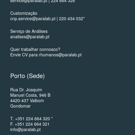
service@paralab.pt | 224 664 326*
Customização
cnp.service@paralab.pt | 220 434 032*
Serviço de Análises
analises@paralab.pt
Quer trabalhar connosco?
Envie CV para rhumanos@paralab.pt
Porto (Sede)
Rua Dr. Joaquim
Manuel Costa, 946 B
4420-437 Valbom
Gondomar
T. +351 224 664 320 *
F. +351 224 664 321
info@paralab.pt