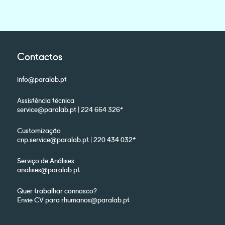
Contactos
info@paralab.pt
Assistência técnica
service@paralab.pt | 224 664 326*
Customização
cnp.service@paralab.pt | 220 434 032*
Serviço de Análises
analises@paralab.pt
Quer trabalhar connosco?
Envie CV para rhumanos@paralab.pt