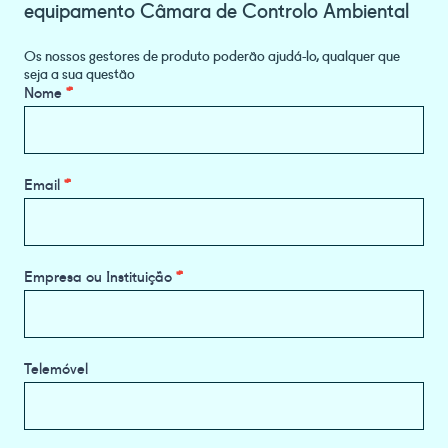
equipamento Câmara de Controlo Ambiental
Os nossos gestores de produto poderão ajudá-lo, qualquer que
seja a sua questão
Product
Nome
*
Information
Request
Email
*
Empresa ou Instituição
*
Telemóvel