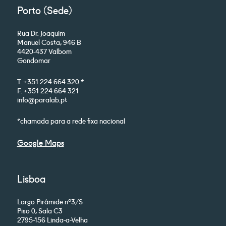
Porto (Sede)
Rua Dr. Joaquim
Manuel Costa, 946 B
4420-437 Valbom
Gondomar
T. +351 224 664 320 *
F. +351 224 664 321
info@paralab.pt
*chamada para a rede fixa nacional
Google Maps
Lisboa
Largo Pirâmide nº3/S
Piso 0, Sala C3
2795-156 Linda-a-Velha