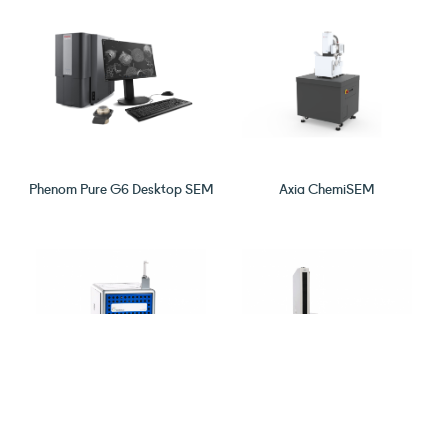
Phenom Pure G6 Desktop SEM
Axia ChemiSEM
enviro TOC
Sistema de Testes de Tração
Automático