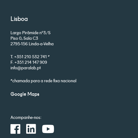
Lisboa
Largo Pirâmide nº3/S
Piso 0, Sala C3
2795-156 Linda-a-Velha
T. +351 210 532 741 *
F. +351 214 147 909
info@paralab.pt
*chamada para a rede fixa nacional
Google Maps
Acompanhe-nos: