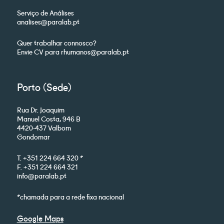
Serviço de Análises
analises@paralab.pt
Quer trabalhar connosco?
Envie CV para rhumanos@paralab.pt
Porto (Sede)
Rua Dr. Joaquim
Manuel Costa, 946 B
4420-437 Valbom
Gondomar
T. +351 224 664 320 *
F. +351 224 664 321
info@paralab.pt
*chamada para a rede fixa nacional
Google Maps