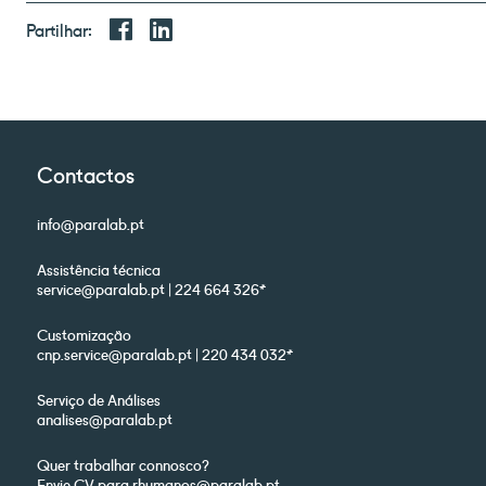
Partilhar:
Contactos
info@paralab.pt
Assistência técnica
service@paralab.pt | 224 664 326*
Customização
cnp.service@paralab.pt | 220 434 032*
Serviço de Análises
analises@paralab.pt
Quer trabalhar connosco?
Envie CV para rhumanos@paralab.pt