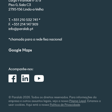
Largo Pirâmide nº3/S
Piso 0, Sala C3
2795-156 Linda-a-Velha
T. +351 210 532 741 *
F. +351 214 147 909
info@paralab.pt
*chamada para a rede fixa nacional
Google Maps
Acompanhe-nos:
© Paralab 2026. Todos os direitos reservados. Para informações da
empresa e outros assuntos legais, veja a nossa
Página Legal
. Estamos a
usar cookies. Aqui está a nossa
Política de Privacidade
.