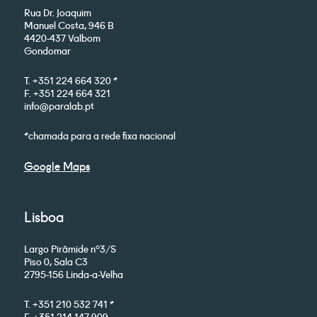
Rua Dr. Joaquim
Manuel Costa, 946 B
4420-437 Valbom
Gondomar
T. +351 224 664 320 *
F. +351 224 664 321
info@paralab.pt
*chamada para a rede fixa nacional
Google Maps
Lisboa
Largo Pirâmide nº3/S
Piso 0, Sala C3
2795-156 Linda-a-Velha
T. +351 210 532 741 *
F. +351 214 147 909