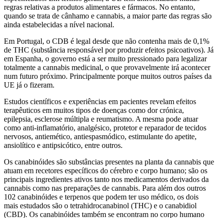
regras relativas a produtos alimentares e fármacos. No entanto,
quando se trata de cânhamo e cannabis, a maior parte das regras são
ainda estabelecidas a nível nacional.
Em Portugal, o CDB é legal desde que não contenha mais de 0,1%
de THC (substância responsável por produzir efeitos psicoativos). Já
em Espanha, o governo está a ser muito pressionado para legalizar
totalmente a cannabis medicinal, o que provavelmente irá acontecer
num futuro próximo. Principalmente porque muitos outros países da
UE já o fizeram.
Estudos científicos e experiências em pacientes revelam efeitos
terapêuticos em muitos tipos de doenças como dor crónica,
epilepsia, esclerose múltipla e reumatismo. A mesma pode atuar
como anti-inflamatório, analgésico, protetor e reparador de tecidos
nervosos, antiemético, antiespasmódico, estimulante do apetite,
ansiolítico e antipsicótico, entre outros.
Os canabinóides são substâncias presentes na planta da cannabis que
atuam em recetores específicos do cérebro e corpo humano; são os
principais ingredientes ativos tanto nos medicamentos derivados da
cannabis como nas preparações de cannabis. Para além dos outros
102 canabinóides e terpenos que podem ter uso médico, os dois
mais estudados são o tetrahidrocanabinol (THC) e o canabidiol
(CBD). Os canabinóides também se encontram no corpo humano