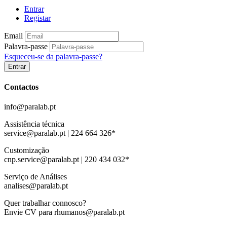
Entrar
Registar
Email
Palavra-passe
Esqueceu-se da palavra-passe?
Entrar
Contactos
info@paralab.pt
Assistência técnica
service@paralab.pt | 224 664 326*
Customização
cnp.service@paralab.pt | 220 434 032*
Serviço de Análises
analises@paralab.pt
Quer trabalhar connosco?
Envie CV para rhumanos@paralab.pt