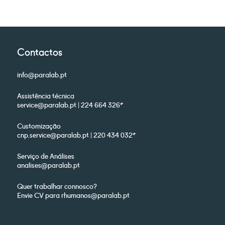
Contactos
info@paralab.pt
Assistência técnica
service@paralab.pt | 224 664 326*
Customização
cnp.service@paralab.pt | 220 434 032*
Serviço de Análises
analises@paralab.pt
Quer trabalhar connosco?
Envie CV para rhumanos@paralab.pt