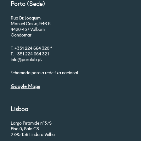
Porto (Sede)
Rua Dr. Joaquim
Manuel Costa, 946 B
4420-437 Valbom
Gondomar
T. +351 224 664 320 *
F. +351 224 664 321
info@paralab.pt
*chamada para a rede fixa nacional
Google Maps
Lisboa
Largo Pirâmide nº3/S
Piso 0, Sala C3
2795-156 Linda-a-Velha