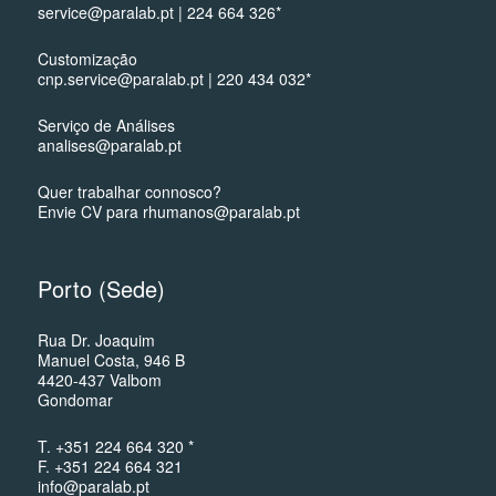
service@paralab.pt | 224 664 326*
Customização
cnp.service@paralab.pt | 220 434 032*
Serviço de Análises
analises@paralab.pt
Quer trabalhar connosco?
Envie CV para rhumanos@paralab.pt
Porto (Sede)
Rua Dr. Joaquim
Manuel Costa, 946 B
4420-437 Valbom
Gondomar
T. +351 224 664 320 *
F. +351 224 664 321
info@paralab.pt